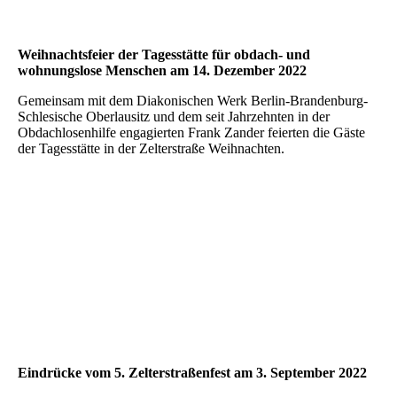
Motzstrassenfest_2
Weihnachtsfeier der Tagesstätte für obdach- und
wohnungslose Menschen am 14. Dezember 2022
Gemeinsam mit dem Diakonischen Werk Berlin-Brandenburg-
Schlesische Oberlausitz und dem seit Jahrzehnten in der
Obdachlosenhilfe engagierten Frank Zander feierten die Gäste
der Tagesstätte in der Zelterstraße Weihnachten.
Weihnachtsfeier der Tagesstätte für Obdachlose mit Ursula
Schön, Direktorin der Berliner Diakonie, Frank Zander und
Simona Barack, Leiterin der Tagesstätte in der Zelterstraße
Aufwärmen an der Feuerschale bei der Weihnachtsfeier auf dem
Helmholtzplatz
Gefragtes Motiv - Frank Zander und Sohn, die seit Jahren die
Obdachlosenhilfe in Berlin unterstützen
Eindrücke vom 5. Zelterstraßenfest am 3. September 2022