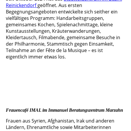
Reinickendorf
geöffnet. Aus ersten
Begegnungsangeboten entwickelte sich seither ein
vielfältiges Programm: Handarbeitsgruppen,
gemeinsames Kochen, Spielenachmittage, kleine
Kunstausstellungen, Kräuterwanderungen,
Kleidertausch, Filmabende, gemeinsame Besuche in
der Philharmonie, Stammtisch gegen Einsamkeit,
Teilnahme an der Fête de la Musique – es ist
eigentlich immer etwas los.
beliebter Treffpunkt in der Nachbarschaft
Teilnahme an der Fete de la musique
Miteinander fördern - auch beim Stammtisch gegen Einsamkeit
Frauencafé IMAL im Immanuel Beratungszentrum Marzahn
Frauen aus Syrien, Afghanistan, Irak und anderen
Ländern, Ehrenamtliche sowie Mitarbeiterinnen