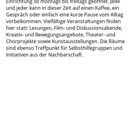
Einrichtung ist montags bis freitags geöffnet. Jede
und jeder kann in dieser Zeit auf einen Kaffee, ein
Gespräch oder einfach eine kurze Pause vom Alltag
vorbeikommen. Vielfältige Veranstaltungen finden
hier statt: Lesungen, Film- und Diskussionsabende,
Kreativ- und Bewegungsangebote, Theater- und
Chorprojekte sowie Kunstausstellungen. Die Räume
sind ebenso Treffpunkt für Selbsthilfegruppen und
Initiativen aus der Nachbarschaft.
Eingang zum Stadtteilzentrum Schöneberg in der Hauptstraße
121A
Eröffnung des Stadtteilzentrums Schöneberg im März 2025
Filmvorführung mit anschließendem get together
Lesung in leichter Sprache mit der Autorin Alexandra Lüthen
Ausstellung der Künstler Ella Moritz
Anlaufpunkt im Schöneberger Kiez