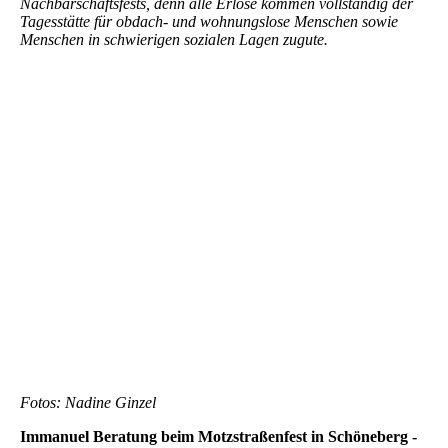
Nachbarschaftsfests, denn alle Erlöse kommen vollständig der
Tagesstätte für obdach- und wohnungslose Menschen sowie
Menschen in schwierigen sozialen Lagen zugute.
2024-09-14-nachricht-beratung-plus-leben-veranstaltung-
zelterstrassenfest-7
2024-09-14-nachricht-beratung-plus-leben-veranstaltung-
zelterstrassenfest-1
2024-09-14-nachricht-beratung-plus-leben-veranstaltung-
zelterstrassenfest-3
2024-09-14-nachricht-beratung-plus-leben-veranstaltung-
zelterstrassenfest-5
2024-09-14-nachricht-beratung-plus-leben-veranstaltung-
zelterstrassenfest-2
2024-09-14-nachricht-beratung-plus-leben-veranstaltung-
zelterstrassenfest-4
Fotos: Nadine Ginzel
Immanuel Beratung beim Motzstraßenfest in Schöneberg -