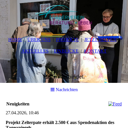
HOME
ÜBER UNS
PROJEKTE
JETZT HELFEN
AKTUELLES
EINBLICKE
KONTAKT
Helfen verbindet.
Nachrichten
Neuigkeiten
27.04.2026, 10:46
Projekt Zelterpate erhält 2.500 € aus Spendenaktion des
Tagesspiegels